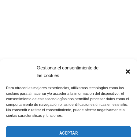
C/ Perfumería 21 nave 9
28770 Colmenar Viejo, Madrid
fijo 91 428 78 88
móvil 636 62 47 68
info@catalocatering.com
Gestionar el consentimiento de
las cookies
Para ofrecer las mejores experiencias, utilizamos tecnologías como las
cookies para almacenar y/o acceder a la información del dispositivo. El
consentimiento de estas tecnologías nos permitirá procesar datos como el
comportamiento de navegación o las identificaciones únicas en este sitio.
No consentir o retirar el consentimiento, puede afectar negativamente a
ciertas características y funciones.
ACEPTAR