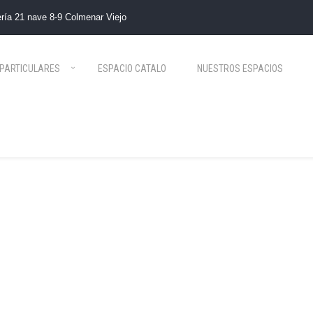
ría 21 nave 8-9 Colmenar Viejo
PARTICULARES
ESPACIO CATALO
NUESTROS ESPACIOS