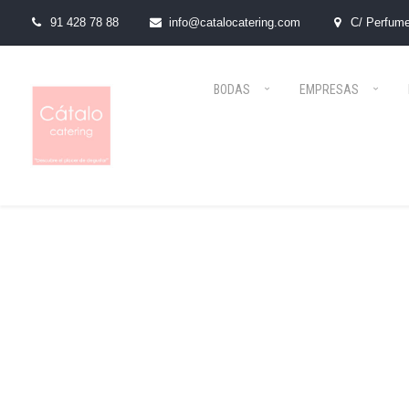
91 428 78 88
info@catalocatering.com
C/ Perfume
BODAS
EMPRESAS