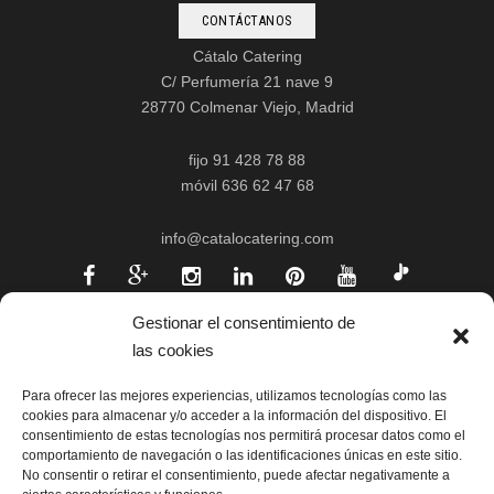
CONTÁCTANOS
Cátalo Catering
C/ Perfumería 21 nave 9
28770 Colmenar Viejo, Madrid
fijo 91 428 78 88
móvil 636 62 47 68
info@catalocatering.com
Gestionar el consentimiento de
las cookies
Para ofrecer las mejores experiencias, utilizamos tecnologías como las
cookies para almacenar y/o acceder a la información del dispositivo. El
consentimiento de estas tecnologías nos permitirá procesar datos como el
comportamiento de navegación o las identificaciones únicas en este sitio.
No consentir o retirar el consentimiento, puede afectar negativamente a