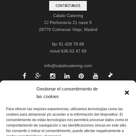
CONTÁCTANOS
Cátalo Catering
C/ Perfumería 21 nave 9
28770 Colmenar Viejo, Madrid
fijo 91 428 78 88
móvil 636 62 47 68
info@catalocatering.com
Gestionar el consentimiento de
las cookies
Para ofrecer las mejores experiencias, utilizamos tecnologías como las
cookies para almacenar y/o acceder a la información del dispositivo. El
consentimiento de estas tecnologías nos permitirá procesar datos como el
comportamiento de navegación o las identificaciones únicas en este sitio.
No consentir o retirar el consentimiento, puede afectar negativamente a