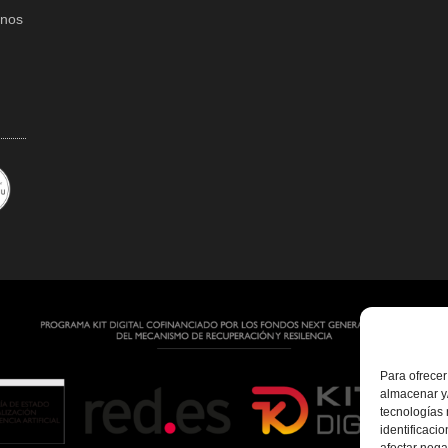
onos
Para ofrecer
almacenar y/
tecnologías
identificaci