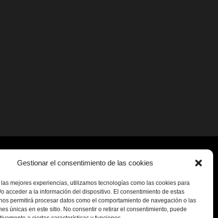
Gestionar el consentimiento de las cookies
 las mejores experiencias, utilizamos tecnologías como las cookies para
o acceder a la información del dispositivo. El consentimiento de estas
 nos permitirá procesar datos como el comportamiento de navegación o las
ones únicas en este sitio. No consentir o retirar el consentimiento, puede