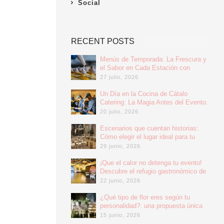
Social
RECENT POSTS
Menús de Temporada: La Frescura y
el Sabor en Cada Estación con
Cátalo Catering.
27 julio, 2026
Un Día en la Cocina de Cátalo
Catering: La Magia Antes del Evento.
20 julio, 2026
Escenarios que cuentan historias:
Cómo elegir el lugar ideal para tu
boda.
29 junio, 2026
¡Que el calor no detenga tu evento!
Descubre el refugio gastronómico de
Espacio Cátalo.
22 junio, 2026
¿Qué tipo de flor eres según tu
personalidad?: una propuesta única
para decorar tu evento.
15 junio, 2026