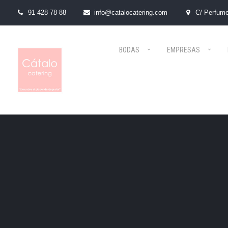
91 428 78 88
info@catalocatering.com
C/ Perfume
BODAS
EMPRESAS