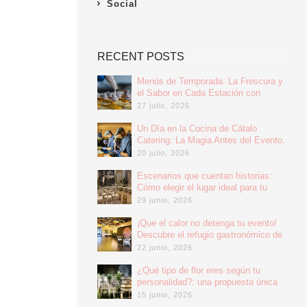
Social
RECENT POSTS
Menús de Temporada: La Frescura y
el Sabor en Cada Estación con
Cátalo Catering.
27 julio, 2026
Un Día en la Cocina de Cátalo
Catering: La Magia Antes del Evento.
20 julio, 2026
Escenarios que cuentan historias:
Cómo elegir el lugar ideal para tu
boda.
29 junio, 2026
¡Que el calor no detenga tu evento!
Descubre el refugio gastronómico de
Espacio Cátalo.
22 junio, 2026
¿Qué tipo de flor eres según tu
personalidad?: una propuesta única
para decorar tu evento.
15 junio, 2026