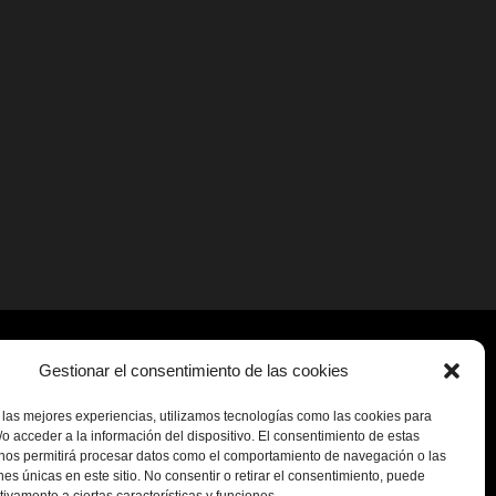
Gestionar el consentimiento de las cookies
 las mejores experiencias, utilizamos tecnologías como las cookies para
o acceder a la información del dispositivo. El consentimiento de estas
 nos permitirá procesar datos como el comportamiento de navegación o las
ones únicas en este sitio. No consentir o retirar el consentimiento, puede