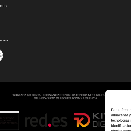
onos
Para ofrecer
almacenar y/
tecnologías
identificaci