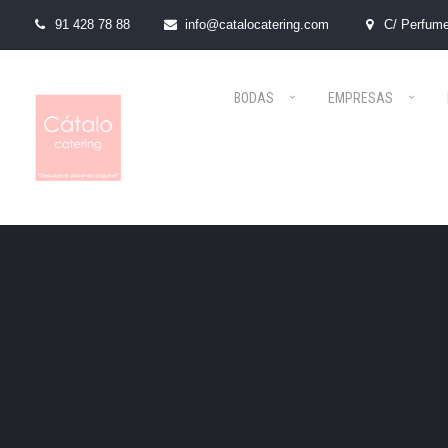
91 428 78 88
info@catalocatering.com
C/ Perfume
BODAS
EMPRESAS