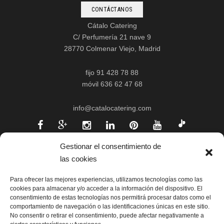
CONTÁCTANOS
Cátalo Catering
C/ Perfumería 21 nave 9
28770 Colmenar Viejo, Madrid
fijo 91 428 78 88
móvil 636 62 47 68
info@catalocatering.com
Gestionar el consentimiento de
las cookies
Para ofrecer las mejores experiencias, utilizamos tecnologías como las
cookies para almacenar y/o acceder a la información del dispositivo. El
consentimiento de estas tecnologías nos permitirá procesar datos como el
comportamiento de navegación o las identificaciones únicas en este sitio.
No consentir o retirar el consentimiento, puede afectar negativamente a