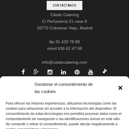
CONTÁCTANOS
Cátalo Catering
C/ Perfumería 21 nave 9
28770 Colmenar Viejo, Madrid
fijo 91 428 78 88
móvil 636 62 47 68
info@catalocatering.com
Gestionar el consentimiento de
las cookies
Para ofrecer las mejores experiencias, utilizamos tecnologías como las
cookies para almacenar y/o acceder a la información del dispositivo. El
consentimiento de estas tecnologías nos permitirá procesar datos como el
comportamiento de navegación o las identificaciones únicas en este sitio.
No consentir o retirar el consentimiento, puede afectar negativamente a